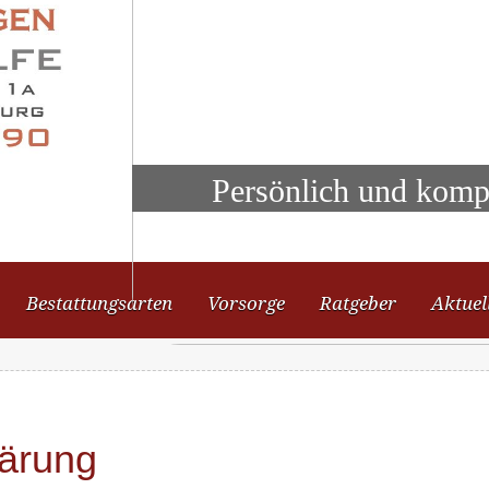
Persönlich und komp
Bestattungsarten
Vorsorge
Ratgeber
Aktuel
lärung