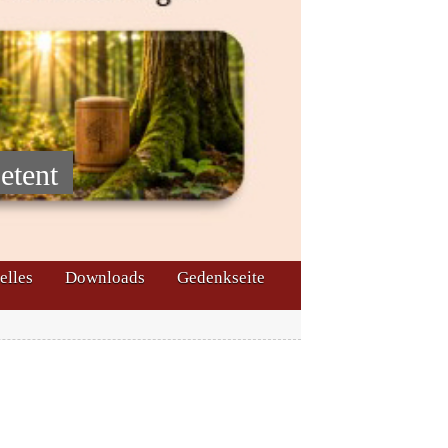
etent
elles
Downloads
Gedenkseite