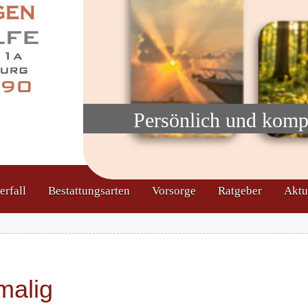
Persönlich und komp
erfall
Bestattungsarten
Vorsorge
Ratgeber
Aktu
malig