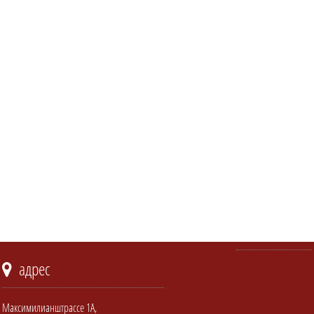
адрес
Максимилианштрассе 1А,